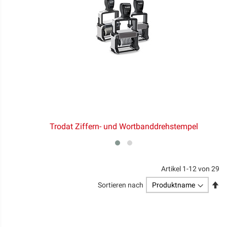
Trodat Ziffern- und Wortbanddrehstempel
Artikel
1
-
12
von
29
Ab
Sortieren nach
so