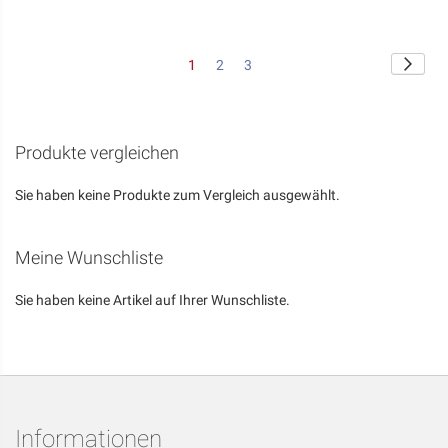
VERGLEICHSLISTE
HINZUFÜGEN
Seite
Seite
Weite
Sie
Seite
Seite
1
2
3
lesen
gerade
die
Seite
Produkte vergleichen
Sie haben keine Produkte zum Vergleich ausgewählt.
Meine Wunschliste
Sie haben keine Artikel auf Ihrer Wunschliste.
Informationen