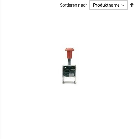
Ab
Sortieren nach
so