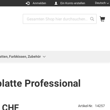
Sprache
Deutsch
Anmelden
Ein Konto erstellen
Me
Search
Search
atten, Farbkissen, Zubehör
latte Professional
0 CHF
Artikel-Nr.
14257