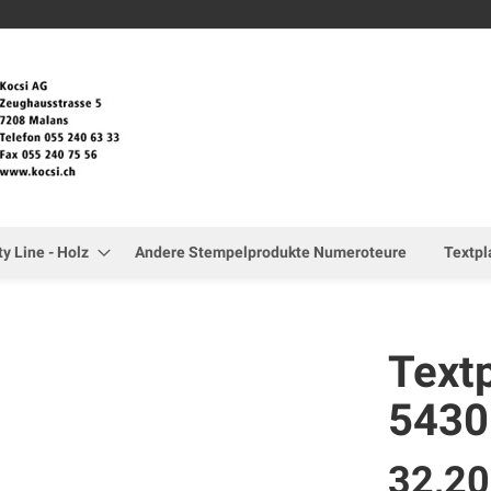
Zum
Inhalt
springen
ty Line - Holz
Andere Stempelprodukte Numeroteure
Textpl
Textp
5430
32,2