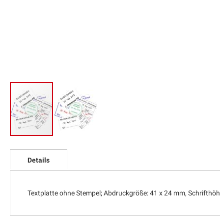
Zum
Anfang
Details
der
Bildgalerie
springen
Textplatte ohne Stempel; Abdruckgröße: 41 x 24 mm, Schrifthöh