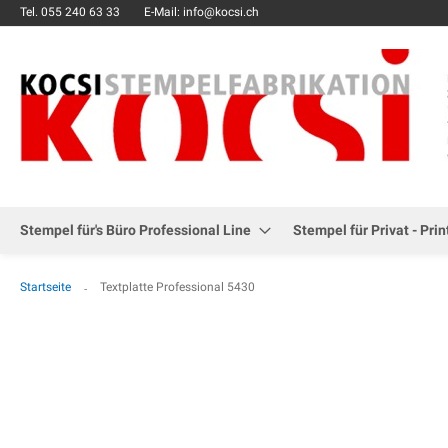
Tel.
055 240 63 33
E-Mail: info@kocsi.ch
Stempel für's Büro Professional Line
Stempel für Privat - Prin
Startseite
Textplatte Professional 5430
Zum
Ende
der
Bildgalerie
springen