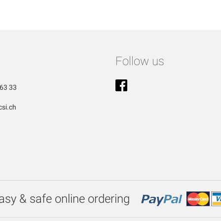
Follow us
63 33
si.ch
asy & safe online ordering