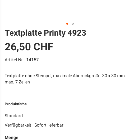
Textplatte Printy 4923
Zum
Anfang
26,50 CHF
der
Bildgalerie
springen
Artikel-Nr.
14157
Textplatte ohne Stempel; maximale Abdruckgröße: 30 x 30 mm,
max. 7 Zeilen
Produktfarbe
Standard
Verfügbarkeit
Sofort lieferbar
Menge