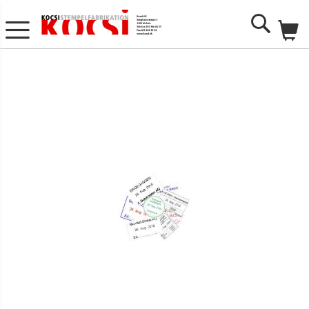
Me
Search
Zum
Ende
der
Bildgalerie
springen