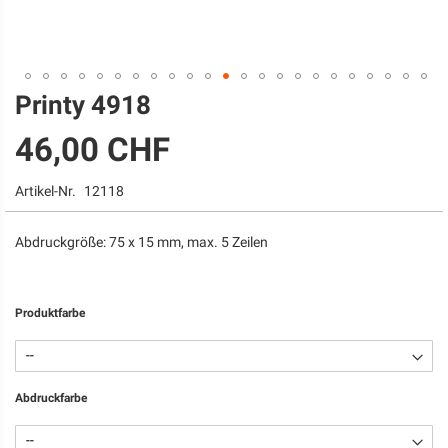
Printy 4918
Zum
Anfang
46,00 CHF
der
Bildgalerie
springen
Artikel-Nr.
12118
Abdruckgröße: 75 x 15 mm, max. 5 Zeilen
Produktfarbe
Abdruckfarbe