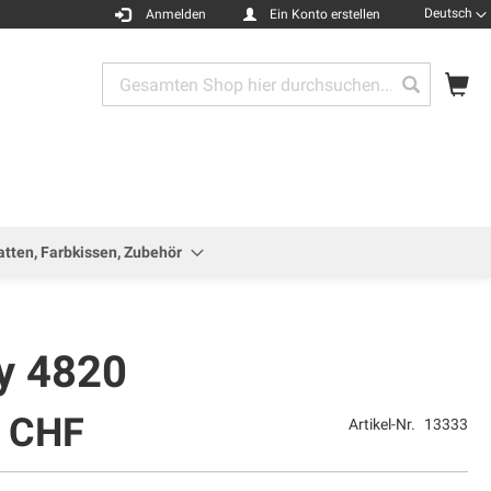
Sprache
Deutsch
Anmelden
Ein Konto erstellen
Me
Search
Search
atten, Farbkissen, Zubehör
ty 4820
0 CHF
Artikel-Nr.
13333