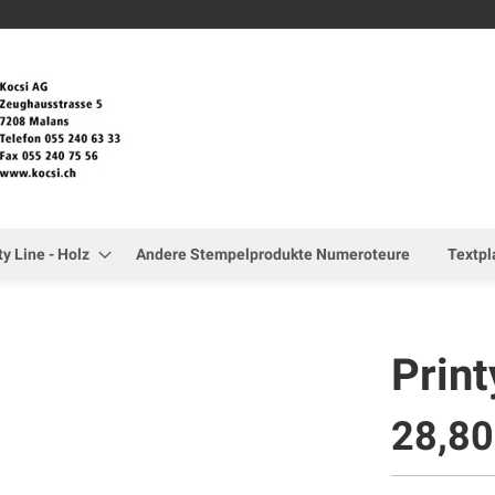
Zum
Inhalt
springen
ty Line - Holz
Andere Stempelprodukte Numeroteure
Textpl
Prin
28,8