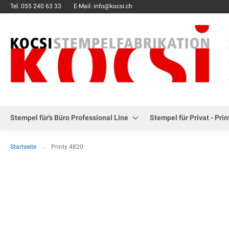
Tel.
055 240 63 33
E-Mail: info@kocsi.ch
Stempel für's Büro Professional Line
Stempel für Privat - Prin
Startseite
Printy 4820
Zum
Ende
der
Bildgalerie
springen