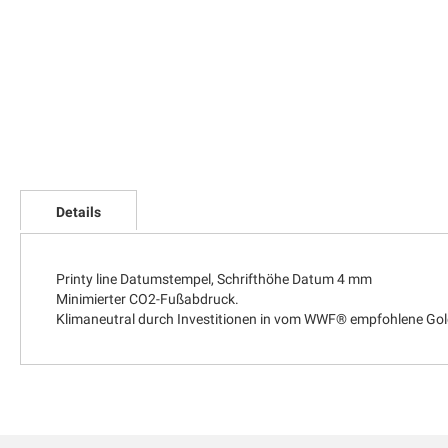
Zum
Anfang
Details
der
Bildgalerie
springen
Printy line Datumstempel, Schrifthöhe Datum 4 mm
Minimierter CO2-Fußabdruck.
Klimaneutral durch Investitionen in vom WWF® empfohlene Gol