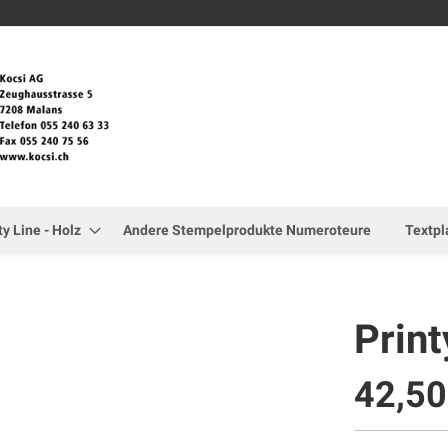
Zum
Inhalt
springen
ty Line - Holz
Andere Stempelprodukte Numeroteure
Textpl
Prin
42,5