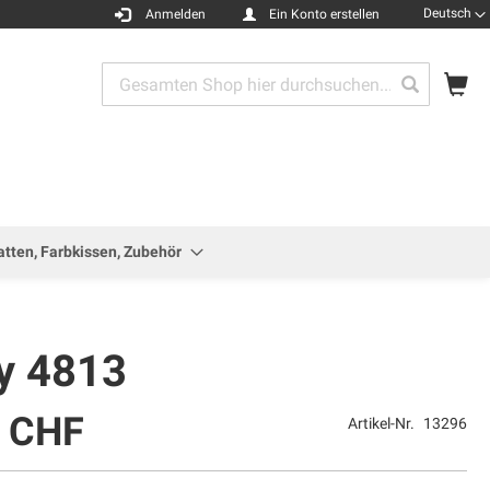
Sprache
Deutsch
Anmelden
Ein Konto erstellen
Me
Search
Search
atten, Farbkissen, Zubehör
ty 4813
0 CHF
Artikel-Nr.
13296