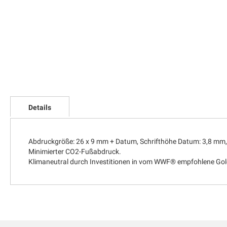
Zum
Anfang
Details
der
Bildgalerie
springen
Abdruckgröße: 26 x 9 mm + Datum, Schrifthöhe Datum: 3,8 mm, 
Minimierter CO2-Fußabdruck.
Klimaneutral durch Investitionen in vom WWF® empfohlene Gol