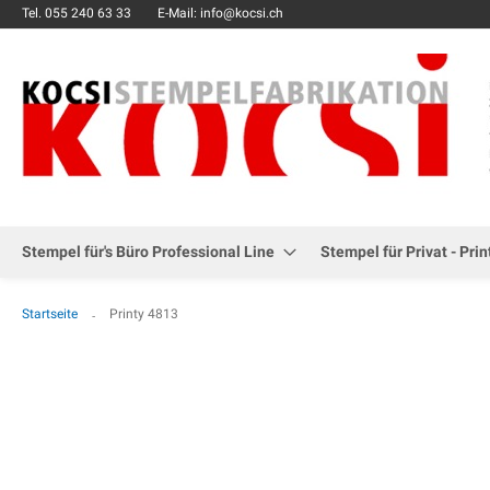
Tel.
055 240 63 33
E-Mail: info@kocsi.ch
Stempel für's Büro Professional Line
Stempel für Privat - Prin
Startseite
Printy 4813
Zum
Ende
der
Bildgalerie
springen