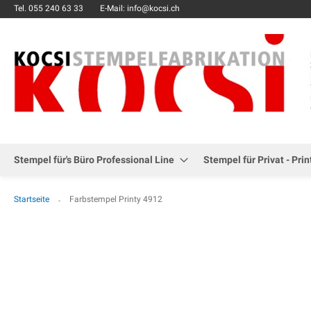
Tel.
055 240 63 33
E-Mail: info@kocsi.ch
Stempel für's Büro Professional Line
Stempel für Privat - Prin
Startseite
Farbstempel Printy 4912
Zum
Ende
der
Bildgalerie
springen