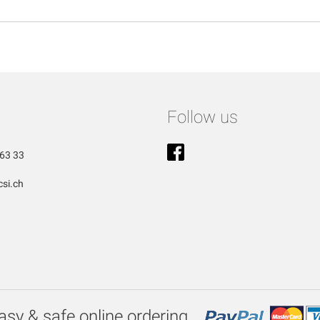
Follow us
63 33
si.ch
asy & safe online ordering