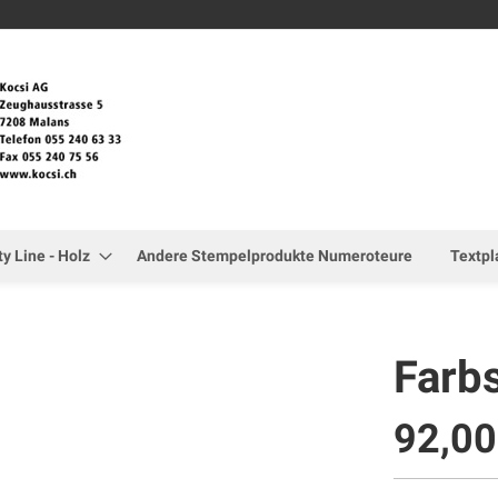
Zum
Inhalt
springen
ty Line - Holz
Andere Stempelprodukte Numeroteure
Textpl
Farb
92,0