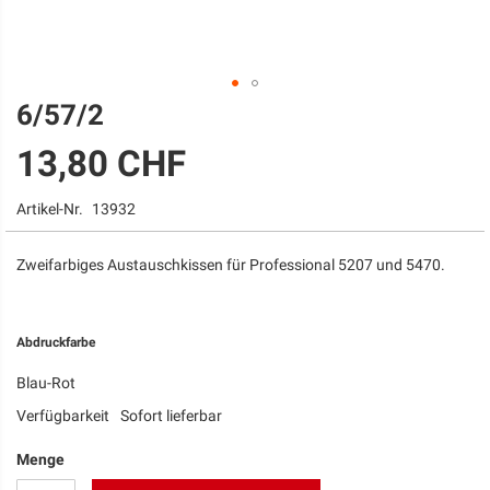
6/57/2
Zum
Anfang
13,80 CHF
der
Bildgalerie
springen
Artikel-Nr.
13932
Zweifarbiges Austauschkissen für Professional 5207 und 5470.
Abdruckfarbe
Blau-Rot
Verfügbarkeit
Sofort lieferbar
Menge