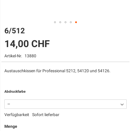
6/512
Zum
Anfang
14,00 CHF
der
Bildgalerie
springen
Artikel-Nr.
13880
Austauschkissen für Professional 5212, 54120 und 54126.
Abdruckfarbe
Verfügbarkeit
Sofort lieferbar
Menge