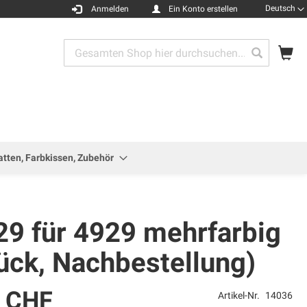
Sprache
Deutsch
Anmelden
Ein Konto erstellen
Me
Search
Search
atten, Farbkissen, Zubehör
29 für 4929 mehrfarbig
ück, Nachbestellung)
0 CHF
Artikel-Nr.
14036