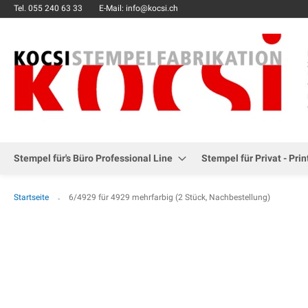
Tel.
055 240 63 33
E-Mail: info@kocsi.ch
Stempel für's Büro Professional Line
Stempel für Privat - Prin
Startseite
6/4929 für 4929 mehrfarbig (2 Stück, Nachbestellung)
Zum
Ende
der
Bildgalerie
springen