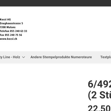
Zum
Inhalt
springen
ty Line - Holz
Andere Stempelprodukte Numeroteure
Textpl
6/49
(2 St
22,5