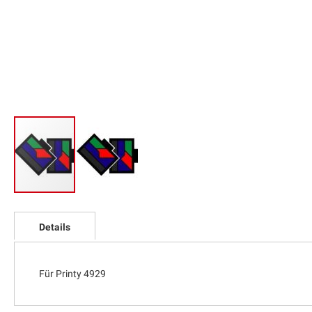
Zum
Anfang
Details
der
Bildgalerie
springen
Für Printy 4929