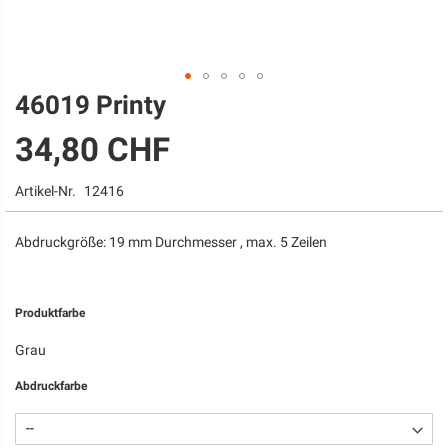
46019 Printy
Zum
Anfang
34,80 CHF
der
Bildgalerie
springen
Artikel-Nr.
12416
Abdruckgröße: 19 mm Durchmesser , max. 5 Zeilen
Produktfarbe
Grau
Abdruckfarbe